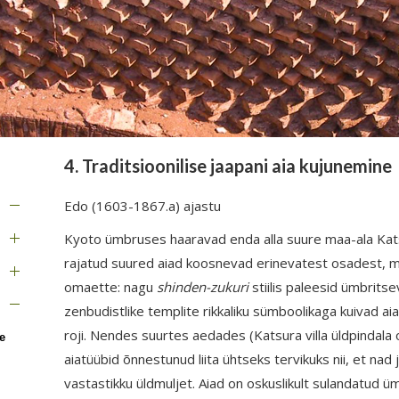
4. Traditsioonilise jaapani aia kujunemine
Edo (1603-1867.a) ajastu
Kyoto ümbruses haaravad enda alla suure maa-ala Katsu
rajatud suured aiad koosnevad erinevatest osadest, mi
omaette: nagu
shinden-zukuri
stiilis paleesid ümbrit
zenbudistlike templite rikkaliku sümboolikaga kuivad aia
roji. Nendes suurtes aedades (Katsura villa üldpindala
e
aiatüübid õnnestunud liita ühtseks tervikuks nii, et na
vastastikku üldmuljet. Aiad on oskuslikult sulandatud 