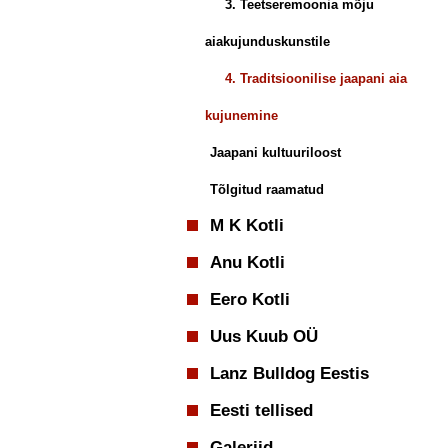
3. Teetseremoonia mõju
aiakujunduskunstile
4. Traditsioonilise jaapani aia
kujunemine
Jaapani kultuuriloost
Tõlgitud raamatud
M K Kotli
Anu Kotli
Eero Kotli
Uus Kuub OÜ
Lanz Bulldog Eestis
Eesti tellised
Galeriid