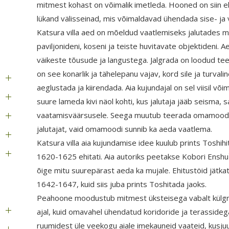
mitmest kohast on võimalik imetleda. Hooned on siin 
lükand välisseinad, mis võimaldavad ühendada sise- ja 
Katsura villa aed on mõeldud vaatlemiseks jalutades 
paviljonideni, koseni ja teiste huvitavate objektideni. A
väikeste tõusude ja langustega. Jalgrada on loodud tee
on see konarlik ja tähelepanu vajav, kord sile ja turvaline
aeglustada ja kiirendada. Aia kujundajal on sel viisil või
suure lameda kivi näol kohti, kus jalutaja jääb seisma,
vaatamisväärsusele. Seega muutub teerada omamoodi tee
jalutajat, vaid omamoodi sunnib ka aeda vaatlema.
Katsura villa aia kujundamise idee kuulub prints Toshihit
1620-1625 ehitati. Aia autoriks peetakse Kobori Ensh
õige mitu suurepärast aeda ka mujale. Ehitustöid jätkat
1642-1647, kuid siis juba prints Toshitada jaoks.
Peahoone moodustub mitmest üksteisega vabalt külgne
ajal, kuid omavahel ühendatud koridoride ja terassid
ruumidest üle veekogu aiale imekauneid vaateid, kusjuu