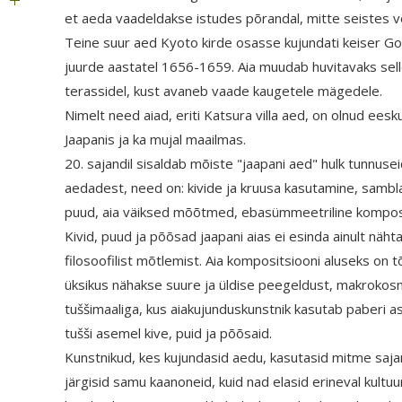
et aeda vaadeldakse istudes põrandal, mitte seistes võ
Teine suur aed Kyoto kirde osasse kujundati keiser Go
juurde aastatel 1656-1659. Aia muudab huvitavaks sell
terassidel, kust avaneb vaade kaugetele mägedele.
Nimelt need aiad, eriti Katsura villa aed, on olnud ees
Jaapanis ja ka mujal maailmas.
20. sajandil sisaldab mõiste "jaapani aed" hulk tunnuseid
aedadest, need on: kivide ja kruusa kasutamine, sambl
puud, aia väiksed mõõtmed, ebasümmeetriline komposi
Kivid, puud ja põõsad jaapani aias ei esinda ainult näht
filosoofilist mõtlemist. Aia kompositsiooni aluseks on t
üksikus nähakse suure ja üldise peegeldust, makrokosm
tuššimaaliga, kus aiakujunduskunstnik kasutab paberi as
tušši asemel kive, puid ja põõsaid.
Kunstnikud, kes kujundasid aedu, kasutasid mitme sajan
järgisid samu kaanoneid, kuid nad elasid erineval kultuuri