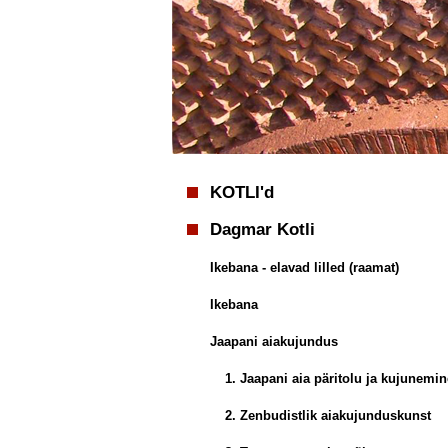
KOTLI'd
Dagmar Kotli
Ikebana - elavad lilled (raamat)
Ikebana
Jaapani aiakujundus
1. Jaapani aia päritolu ja kujunemin
2. Zenbudistlik aiakujunduskunst