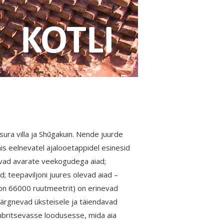
ra villa ja Shūgakuin. Nende juurde
s eelnevatel ajalooetappidel esinesid
sevad avarate veekogudega aiad;
d; teepaviljoni juures olevad aiad –
 on 66000 ruutmeetrit) on erinevad
d järgnevad üksteisele ja täiendavad
ümbritsevasse loodusesse, mida aia