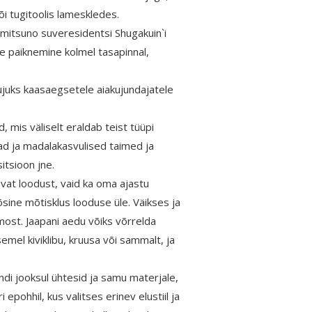
i tugitoolis lameskledes.
mitsuno suveresidentsi Shugakuin`i
e paiknemine kolmel tasapinnal,
kujuks kaasaegsetele aiakujundajatele
, mis väliselt eraldab teist tüüpi
ad ja madalakasvulised taimed ja
tsioon jne.
avat loodust, vaid ka oma ajastu
õsine mõtisklus looduse üle. Väikses ja
ost. Jaapani aedu võiks võrrelda
emel kiviklibu, kruusa või sammalt, ja
di jooksul ühtesid ja samu materjale,
 epohhil, kus valitses erinev elustiil ja