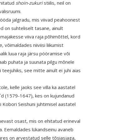
ehitatud
shoin-zukuri
stiilis, neil on
välisruumi.
mööda jalgradu, mis viivad peahoonest
ed on suhteliselt tasane, ainult
majakesse viiva raja põhimõttel, kord
, võimaldades niiviisi liikumist
malik luua raja järsu pööramise või
 saab puhata ja suunata pilgu mõnele
juhiks, see mitte ainult ei juhi aias
ole, kelle jaoks see villa ka aastatel
u`d (1579-1647), kes on kujundanud
i Kobori Seishuni juhtimisel aastatel
vast osast, mis on ehitatud erineval
ega. Eemaldades lükandseinu avaneb
res on arvestatud selle tõsiasjaga,