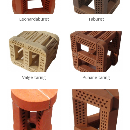
Leonardaburet
Taburet
Valge täring
Punane täring