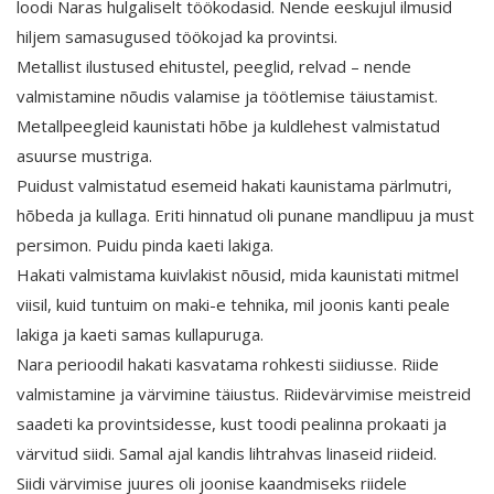
loodi Naras hulgaliselt töökodasid. Nende eeskujul ilmusid
hiljem samasugused töökojad ka provintsi.
Metallist ilustused ehitustel, peeglid, relvad – nende
valmistamine nõudis valamise ja töötlemise täiustamist.
Metallpeegleid kaunistati hõbe ja kuldlehest valmistatud
asuurse mustriga.
Puidust valmistatud esemeid hakati kaunistama pärlmutri,
hõbeda ja kullaga. Eriti hinnatud oli punane mandlipuu ja must
persimon. Puidu pinda kaeti lakiga.
Hakati valmistama kuivlakist nõusid, mida kaunistati mitmel
viisil, kuid tuntuim on maki-e tehnika, mil joonis kanti peale
lakiga ja kaeti samas kullapuruga.
Nara perioodil hakati kasvatama rohkesti siidiusse. Riide
valmistamine ja värvimine täiustus. Riidevärvimise meistreid
saadeti ka provintsidesse, kust toodi pealinna prokaati ja
värvitud siidi. Samal ajal kandis lihtrahvas linaseid riideid.
Siidi värvimise juures oli joonise kaandmiseks riidele