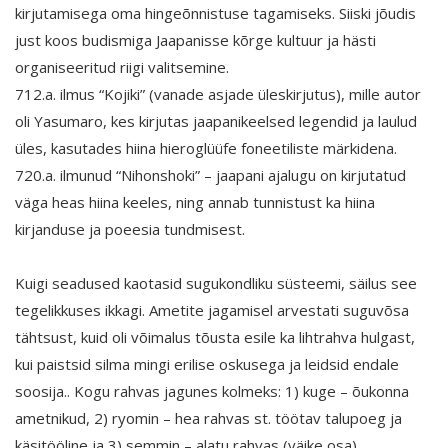
kirjutamisega oma hingeõnnistuse tagamiseks. Siiski jõudis
just koos budismiga Jaapanisse kõrge kultuur ja hästi
organiseeritud riigi valitsemine.
712.a. ilmus “Kojiki” (vanade asjade üleskirjutus), mille autor
oli Yasumaro, kes kirjutas jaapanikeelsed legendid ja laulud
üles, kasutades hiina hieroglüüfe foneetiliste märkidena.
720.a. ilmunud “Nihonshoki” – jaapani ajalugu on kirjutatud
väga heas hiina keeles, ning annab tunnistust ka hiina
kirjanduse ja poeesia tundmisest.
Kuigi seadused kaotasid sugukondliku süsteemi, säilus see
tegelikkuses ikkagi. Ametite jagamisel arvestati suguvõsa
tähtsust, kuid oli võimalus tõusta esile ka lihtrahva hulgast,
kui paistsid silma mingi erilise oskusega ja leidsid endale
soosija.. Kogu rahvas jagunes kolmeks: 1) kuge – õukonna
ametnikud, 2) ryomin – hea rahvas st. töötav talupoeg ja
käsitööline ja 3) semmin – alatu rahvas (väike osa).