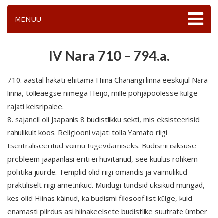
MENÜÜ
IV Nara 710 – 794.a.
710. aastal hakati ehitama Hiina Chanangi linna eeskujul Nara
linna, tolleaegse nimega Heijo, mille põhjapoolesse külge
rajati keisripalee.
8. sajandil oli Jaapanis 8 budistlikku sekti, mis eksisteerisid
rahulikult koos. Religiooni vajati tolla Yamato riigi
tsentraliseeritud võimu tugevdamiseks. Budismi isiksuse
probleem jaapanlasi eriti ei huvitanud, see kuulus rohkem
poliitika juurde. Templid olid riigi omandis ja vaimulikud
praktiliselt riigi ametnikud. Muidugi tundsid üksikud mungad,
kes olid Hiinas käinud, ka budismi filosoofilist külge, kuid
enamasti piirdus asi hiinakeelsete budistlike suutrate ümber