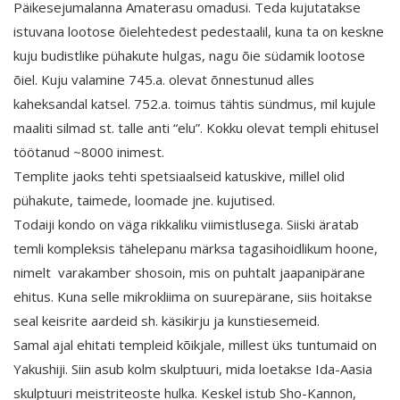
Päikesejumalanna Amaterasu omadusi. Teda kujutatakse
istuvana lootose õielehtedest pedestaalil, kuna ta on keskne
kuju budistlike pühakute hulgas, nagu õie südamik lootose
õiel. Kuju valamine 745.a. olevat õnnestunud alles
kaheksandal katsel. 752.a. toimus tähtis sündmus, mil kujule
maaliti silmad st. talle anti “elu”. Kokku olevat templi ehitusel
töötanud ~8000 inimest.
Templite jaoks tehti spetsiaalseid katuskive, millel olid
pühakute, taimede, loomade jne. kujutised.
Todaiji kondo on väga rikkaliku viimistlusega. Siiski äratab
temli kompleksis tähelepanu märksa tagasihoidlikum hoone,
nimelt varakamber shosoin, mis on puhtalt jaapanipärane
ehitus. Kuna selle mikrokliima on suurepärane, siis hoitakse
seal keisrite aardeid sh. käsikirju ja kunstiesemeid.
Samal ajal ehitati templeid kõikjale, millest üks tuntumaid on
Yakushiji. Siin asub kolm skulptuuri, mida loetakse Ida-Aasia
skulptuuri meistriteoste hulka. Keskel istub Sho-Kannon,