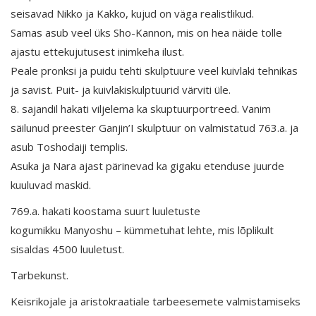
seisavad Nikko ja Kakko, kujud on väga realistlikud.
Samas asub veel üks Sho-Kannon, mis on hea näide tolle
ajastu ettekujutusest inimkeha ilust.
Peale pronksi ja puidu tehti skulptuure veel kuivlaki tehnikas
ja savist. Puit- ja kuivlakiskulptuurid värviti üle.
8. sajandil hakati viljelema ka skuptuurportreed. Vanim
säilunud preester Ganjin’I skulptuur on valmistatud 763.a. ja
asub Toshodaiji templis.
Asuka ja Nara ajast pärinevad ka gigaku etenduse juurde
kuuluvad maskid.
769.a. hakati koostama suurt luuletuste
kogumikku Manyoshu – kümmetuhat lehte, mis lõplikult
sisaldas 4500 luuletust.
Tarbekunst.
Keisrikojale ja aristokraatiale tarbeesemete valmistamiseks