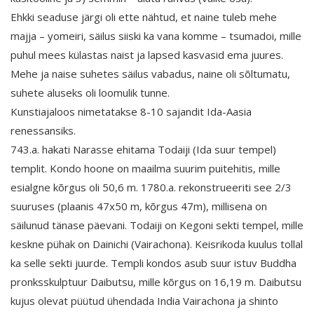
Ehkki seaduse järgi oli ette nähtud, et naine tuleb mehe
majja – yomeiri, säilus siiski ka vana komme – tsumadoi, mille
puhul mees külastas naist ja lapsed kasvasid ema juures.
Mehe ja naise suhetes säilus vabadus, naine oli sõltumatu,
suhete aluseks oli loomulik tunne.
Kunstiajaloos nimetatakse 8-10 sajandit Ida-Aasia
renessansiks.
743.a. hakati Narasse ehitama Todaiji (Ida suur tempel)
templit. Kondo hoone on maailma suurim puitehitis, mille
esialgne kõrgus oli 50,6 m. 1780.a. rekonstrueeriti see 2/3
suuruses (plaanis 47x50 m, kõrgus 47m), millisena on
säilunud tänase päevani. Todaiji on Kegoni sekti tempel, mille
keskne pühak on Dainichi (Vairachona). Keisrikoda kuulus tollal
ka selle sekti juurde. Templi kondos asub suur istuv Buddha
pronksskulptuur Daibutsu, mille kõrgus on 16,19 m. Daibutsu
kujus olevat püütud ühendada India Vairachona ja shinto