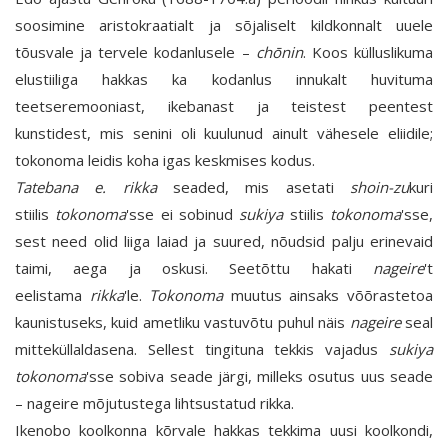
soosimine aristokraatialt ja sõjaliselt kildkonnalt uuele
tõusvale ja tervele kodanlusele –
chōnin
. Koos külluslikuma
elustiiliga hakkas ka kodanlus innukalt huvituma
teetseremooniast, ikebanast ja teistest peentest
kunstidest, mis senini oli kuulunud ainult vähesele eliidile;
tokonoma leidis koha igas keskmises kodus.
Tatebana e. rikka
seaded, mis asetati
shoin-zu
kuri
stiilis
tokonoma
'sse ei sobinud
sukiya
stiilis
tokonoma
'sse,
sest need olid liiga laiad ja suured, nõudsid palju erinevaid
taimi, aega ja oskusi. Seetõttu hakati
nageire
't
eelistama
rikka
'le.
Tokonoma
muutus ainsaks võõrastetoa
kaunistuseks, kuid ametliku vastuvõtu puhul näis
nageire
seal
mitteküllaldasena. Sellest tingituna tekkis vajadus
sukiya
tokonoma
'sse sobiva seade järgi, milleks osutus uus seade
– nageire mõjutustega lihtsustatud rikka.
Ikenobo koolkonna kõrvale hakkas tekkima uusi koolkondi,