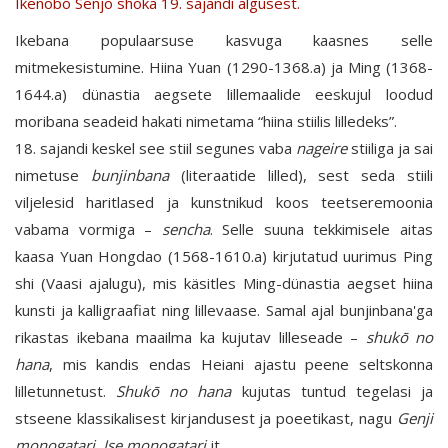
Ikenobō Senjō shōka 19. sajandi algusest.
Ikebana populaarsuse kasvuga kaasnes selle
mitmekesistumine. Hiina Yuan (1290-1368.a) ja Ming (1368-
1644.a) dünastia aegsete lillemaalide eeskujul loodud
moribana seadeid hakati nimetama “hiina stiilis lilledeks”.
18. sajandi keskel see stiil segunes vaba
nageire
stiiliga ja sai
nimetuse
bunjinbana
(literaatide lilled), sest seda stiili
viljelesid haritlased ja kunstnikud koos teetseremoonia
vabama vormiga –
sencha
. Selle suuna tekkimisele aitas
kaasa Yuan Hongdao (1568-1610.a) kirjutatud uurimus Ping
shi (Vaasi ajalugu), mis käsitles Ming-dünastia aegset hiina
kunsti ja kalligraafiat ning lillevaase. Samal ajal bunjinbana'ga
rikastas ikebana maailma ka kujutav lilleseade –
shukō no
hana
, mis kandis endas Heiani ajastu peene seltskonna
lilletunnetust.
Shukō no hana
kujutas tuntud tegelasi ja
stseene klassikalisest kirjandusest ja poeetikast, nagu
Genji
monogatari
,
Ise monogatari
jt.