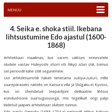
MENÜÜ
4. Seika e. shoka stiil. Ikebana
lihtsustumine Edo ajastul (1600-
1868)
Arhitektuuri maailmas, kus varem valitses erinevatele
oludele vastav Hideyoshi
shoin
või Rikyū
sōan
stiil, toimus
sel perioodil kahe stiili segunemine.
Uut arhitektuuristiili hakati nimetama
sukiya-zukuri
, mille
suurepäraseks näiteks on Katsura villa ja Shūgaku-in Kyotos,
kus on ühendatud teepaviljoni delikaatne lihtsus
esindushoone suursugususega, mis tegelikult ongi palju
kiidetud jaapani arhitektuuri olulisim tunnus.
Edo ajastu Genroku (1688-1704.a) perioodil nihkus kultuuri