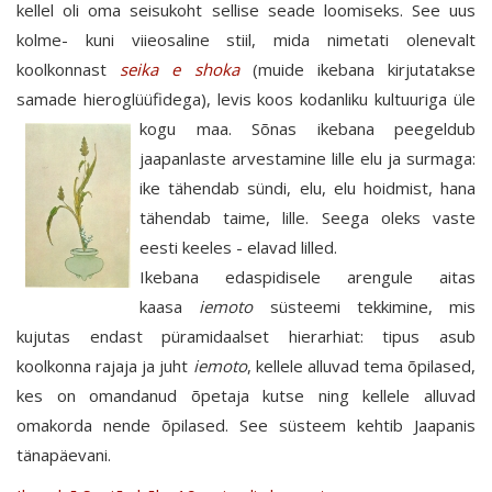
kellel oli oma seisukoht sellise seade loomiseks. See uus
kolme- kuni viieosaline stiil, mida nimetati olenevalt
koolkonnast
seika e shoka
(muide ikebana kirjutatakse
samade hieroglüüfidega), levis koos kodanliku
kultuuriga üle
kogu maa. Sõnas ikebana peegeldub
jaapanlaste arvestamine lille elu ja surmaga:
ike tähendab sündi, elu, elu hoidmist, hana
tähendab taime, lille. Seega oleks vaste
eesti keeles - elavad lilled.
Ikebana edaspidisele arengule aitas
kaasa
iemoto
süsteemi tekkimine, mis
kujutas endast püramidaalset hierarhiat: tipus asub
koolkonna rajaja ja juht
iemoto
, kellele alluvad tema õpilased,
kes on omandanud õpetaja kutse ning kellele alluvad
omakorda nende õpilased. See süsteem kehtib Jaapanis
tänapäevani.