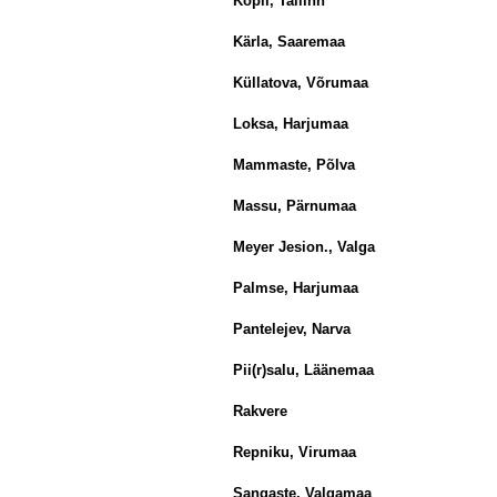
Kopli, Tallinn
Kärla, Saaremaa
Küllatova, Võrumaa
Loksa, Harjumaa
Mammaste, Põlva
Massu, Pärnumaa
Meyer Jesion., Valga
Palmse, Harjumaa
Pantelejev, Narva
Pii(r)salu, Läänemaa
Rakvere
Repniku, Virumaa
Sangaste, Valgamaa