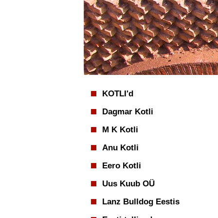
KOTLI'd
Dagmar Kotli
M K Kotli
Anu Kotli
Eero Kotli
Uus Kuub OÜ
Lanz Bulldog Eestis