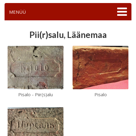
MENÜÜ
Pii(r)salu, Läänemaa
Pisalo - Piir(s)alu
Pisalo