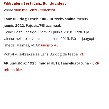
Pildigalerii Eesti Lanz Bulldogidest
Vaata
suurima Lanzi käivitamist
.
Lanz Bulldog Eestis 100
-
III trehvamine
toimus
juunis 2022. Pajusis/Põltsamaal.
Teine Eesti Lanzide Trehv oli juunis 2018. Tartus ja
Ülenurmel. I trehvamine aga mais 2015. Pärnu-Jaagupi
lähedal Maimas, vt AK
uudislõiku
.
Põhjaliku saksakeelse Lanz Bulldogide teabe
link
.
AK uudislõik: 1925. mudel HL12 taaselustatuna
-
ERR
link
,
artikkel