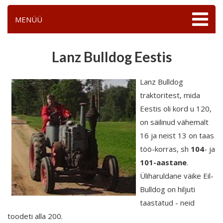
MENÜÜ
Lanz Bulldog Eestis
Lanz Bulldog
traktoritest, mida
Eestis oli kord u 120,
on säilinud vähemalt
16 ja neist 13 on taas
töö-korras, sh
104
-
ja
101-aastane
.
Üliharuldane väike Eil-
Bulldog on hiljuti
taastatud - neid
toodeti alla 200.