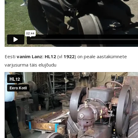
Eesti
vanim Lanz: HL12
(vl
1922
) on peale aastakümnete
varjusurma täis elujõudu