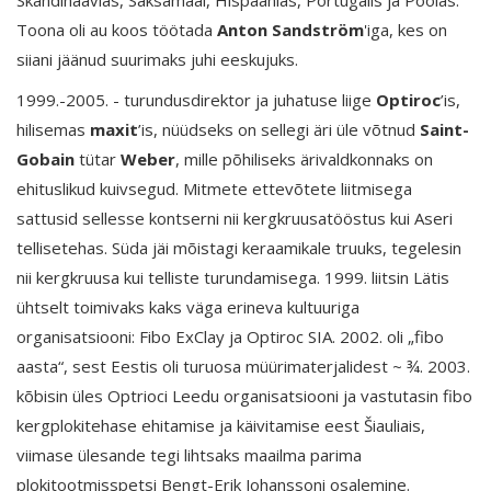
Skandinaavias, Saksamaal, Hispaanias, Portugalis ja Poolas.
Toona oli au koos töötada
Anton
Sandström
'iga, kes on
siiani jäänud suurimaks juhi eeskujuks.
1999.-2005. - turundusdirektor ja juhatuse liige
Optiroc
’is,
hilisemas
maxit
’is, nüüdseks on sellegi äri üle võtnud
Saint-
Gobain
tütar
Weber
, mille põhiliseks ärivaldkonnaks on
ehituslikud kuivsegud. Mitmete ettevõtete liitmisega
sattusid sellesse kontserni nii kergkruusatööstus kui Aseri
tellisetehas. Süda jäi mõistagi keraamikale truuks, tegelesin
nii kergkruusa kui telliste turundamisega. 1999. liitsin Lätis
ühtselt toimivaks kaks väga erineva kultuuriga
organisatsiooni: Fibo ExClay ja Optiroc SIA. 2002. oli „fibo
aasta“, sest Eestis oli turuosa müürimaterjalidest ~ ¾. 2003.
kõbisin üles Optrioci Leedu organisatsiooni ja vastutasin fibo
kergplokitehase ehitamise ja käivitamise eest Šiauliais,
viimase ülesande tegi lihtsaks maailma parima
plokitootmisspetsi Bengt-Erik Johanssoni osalemine.