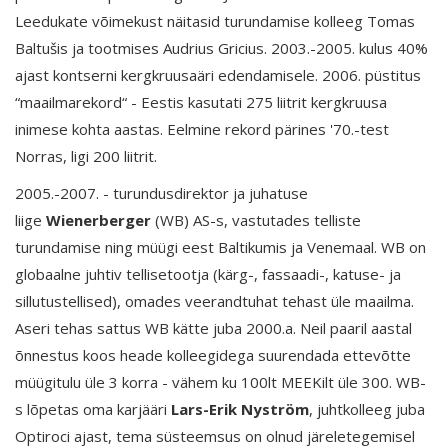
Leedukate võimekust näitasid turundamise kolleeg Tomas
Baltušis ja tootmises Audrius Gricius. 2003.-2005. kulus 40%
ajast kontserni kergkruusaäri edendamisele. 2006. püstitus
“maailmarekord“ - Eestis kasutati 275 liitrit kergkruusa
inimese kohta aastas. Eelmine rekord pärines '70.-test
Norras, ligi 200 liitrit.
2005.-2007. - turundusdirektor ja juhatuse
liige
Wienerberger
(WB) AS-s, vastutades telliste
turundamise ning müügi eest Baltikumis ja Venemaal. WB on
globaalne juhtiv tellisetootja (kärg-, fassaadi-, katuse- ja
sillutustellised), omades veerandtuhat tehast üle maailma.
Aseri tehas sattus WB kätte juba 2000.a. Neil paaril aastal
õnnestus koos heade kolleegidega suurendada ettevõtte
müügitulu üle 3 korra - vähem ku 100lt MEEKilt üle 300. WB-
s lõpetas oma karjääri
Lars-Erik Nyström
, juhtkolleeg juba
Optiroci ajast, tema süsteemsus on olnud järeletegemisel