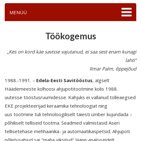
MENÜÜ
Töökogemus
„Kes on kord käe savisse vajutanud, ei saa sest enam kunagi
lahti“
Ilmar Palm, õppejõud
1988.-1991. –
Edela-Eesti Savitööstus
, algselt
Häädemeeste kolhoosi ahjupotitootmine kolis 1988.
uutesse tööstusruumidesse. Kahjuks ei vallanud tolleaegsed
EKE projekteerijad keraamika tehnoloogiat ning
uus tootmine tuli tehnoloogiliselt täiesti ümber kujundada –
põhiliselt telliseid tootma. Seadmed valmistasid Aseri
tellisetehase mehhaanika- ja automaatikaspetsid. Ahjupoti
põletusahjud sai "maha viksitud" lääne analoogidelt.