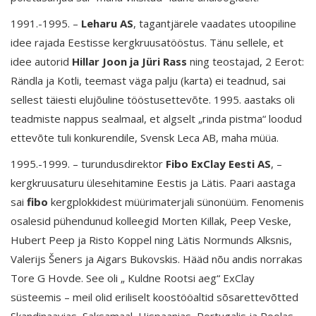
1991.-1995. –
Leharu AS
, tagantjärele vaadates utoopiline
idee rajada Eestisse kergkruusatööstus. Tänu sellele, et
idee autorid
Hillar Joon ja Jüri Rass
ning teostajad, 2 Eerot:
Rändla ja Kotli, teemast väga palju (karta) ei teadnud, sai
sellest täiesti elujõuline tööstusettevõte. 1995. aastaks oli
teadmiste nappus sealmaal, et algselt „rinda pistma“ loodud
ettevõte tuli konkurendile, Svensk Leca AB, maha müüa.
1995.-1999. – turundusdirektor
Fibo ExClay Eesti AS
, –
kergkruusaturu ülesehitamine Eestis ja Lätis. Paari aastaga
sai
fibo
kergplokkidest müürimaterjali sünonüüm. Fenomenis
osalesid pühendunud kolleegid Morten Killak, Peep Veske,
Hubert Peep ja Risto Koppel ning Lätis Normunds Alksnis,
Valerijs Šeners ja Aigars Bukovskis. Hääd nõu andis norrakas
Tore G Hovde. See oli „ Kuldne Rootsi aeg“ ExClay
süsteemis – meil olid eriliselt koostööaltid sõsarettevõtted