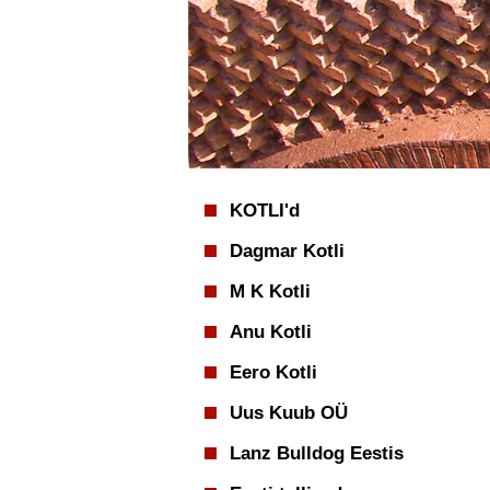
KOTLI'd
Dagmar Kotli
M K Kotli
Anu Kotli
Eero Kotli
Uus Kuub OÜ
Lanz Bulldog Eestis