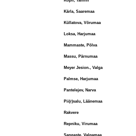
Kopli, Tallinn
Kärla, Saaremaa
Küllatova, Võrumaa
Loksa, Harjumaa
Mammaste, Põlva
Massu, Pärnumaa
Meyer Jesion., Valga
Palmse, Harjumaa
Pantelejev, Narva
Pii(r)salu, Läänemaa
Rakvere
Repniku, Virumaa
Sangaste, Valgamaa