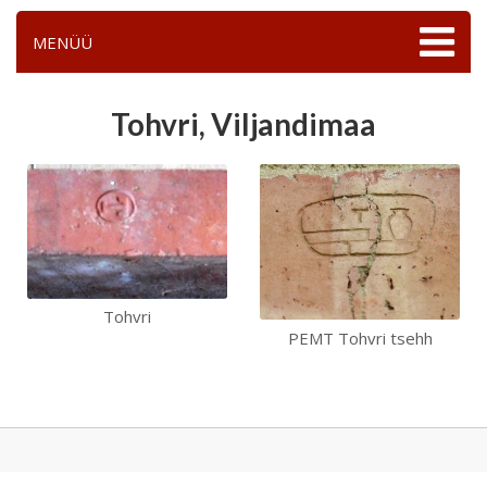
MENÜÜ
Tohvri, Viljandimaa
Tohvri
PEMT Tohvri tsehh