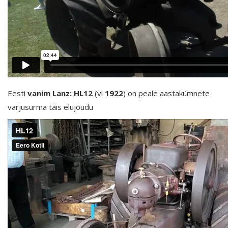
Eesti
vanim Lanz: HL12
(vl
1922
) on peale aastakümnete
varjusurma täis elujõudu