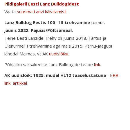
Pildigalerii Eesti Lanz Bulldogidest
Vaata
suurima Lanzi käivitamist
.
Lanz Bulldog Eestis 100
-
III trehvamine
toimus
juunis 2022. Pajusis/Põltsamaal.
Teine Eesti Lanzide Trehv oli juunis 2018. Tartus ja
Ülenurmel. I trehvamine aga mais 2015. Pärnu-Jaagupi
lähedal Maimas, vt AK
uudislõiku
.
Põhjaliku saksakeelse Lanz Bulldogide teabe
link
.
AK uudislõik: 1925. mudel HL12 taaselustatuna
-
ERR
link
,
artikkel