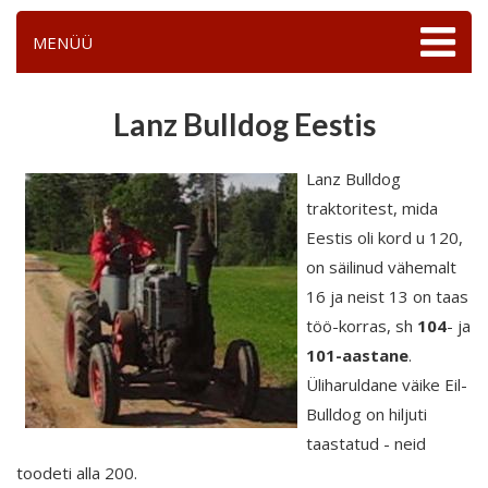
MENÜÜ
Lanz Bulldog Eestis
Lanz Bulldog
traktoritest, mida
Eestis oli kord u 120,
on säilinud vähemalt
16 ja neist 13 on taas
töö-korras, sh
104
-
ja
101-aastane
.
Üliharuldane väike Eil-
Bulldog on hiljuti
taastatud - neid
toodeti alla 200.