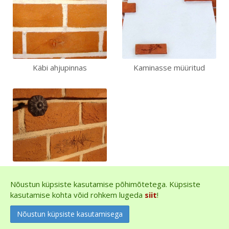
Käbi ahjupinnas
Kaminasse müüritud
Mänd ahjupinnas
Nõustun küpsiste kasutamise põhimõtetega. Küpsiste
kasutamise kohta võid rohkem lugeda
siit
!