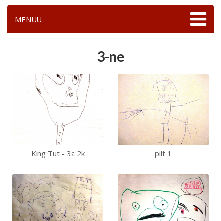
MENÜÜ
3-ne
King Tut - 3a 2k
pilt 1