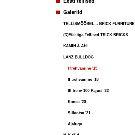
Eesti tellised
Galeriid
TELLISMÖÖBEL... BRICK FURNITURE
(D)Efektiga Tellised TRICK BRICKS
KAMIN & AHI
LANZ BULLDOG
I trehvamine '15
II trehvamine '18
III trehv 100 Pajusi '22
Konse '20
Sillaotsa '21
Ajalugu