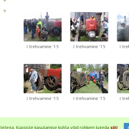
I trehvamine '15
I trehvamine '15
I tr
I trehvamine '15
I trehvamine '15
I tr
tetega. Küpsiste kasutamise kohta võid rohkem lugeda
siit
!