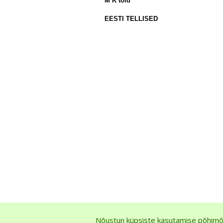
M K töid
EESTI TELLISED
Nõustun küpsiste kasutamise põhimõ