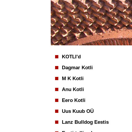
KOTLI'd
Dagmar Kotli
M K Kotli
Anu Kotli
Eero Kotli
Uus Kuub OÜ
Lanz Bulldog Eestis