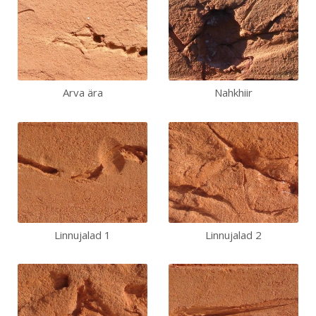
Arva ära
Nahkhiir
Linnujalad 1
Linnujalad 2