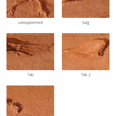
Linnujäsemed
Sulg
Tiib
Tiib 2