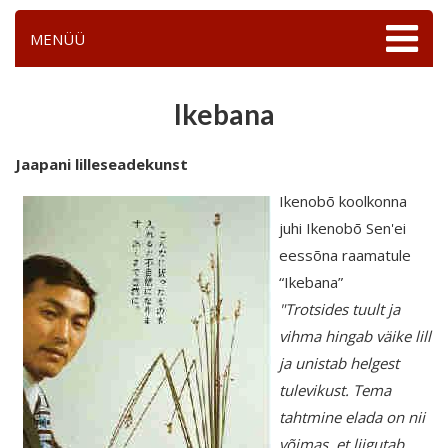
MENÜÜ
Ikebana
Jaapani lilleseadekunst
Ikenobō koolkonna
juhi Ikenobō Sen'ei
eessõna raamatule
“Ikebana”
"Trotsides tuult ja
vihma hingab väike lill
ja unistab helgest
tulevikust. Tema
tahtmine elada on nii
võimas, et liigutab