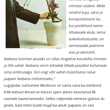
inimese südant. Mitte
niivõrd kuju, värvi ja
kompositsiooni ilu,
kui poolehoid taime
tillukesele elule, tema
tulevikulootusele, on
taimeseade peamine
sisu ja eesmärk.
Ikebana loomise aluseks on üllas hingeline kooskõla inimese
ja lille vahel. Ikebana vorm kõneleb lillede püüdest kohaneda
oma ümbrusega. Siin ongi võti vahel müstilisena näiva
jaapani ikebana mõistmiseks.”
Lugupidav suhtumine lilledesse on sama vana kui inimkond.
Kõik kultuurrahvad on iidsest ajast alates kasutanud lilli
ruumide kaunistamiseks. Selles väljendub inimese igatsus ilu
järele, kuid mitte kuskil mujal kui ainult Jaapanis on see