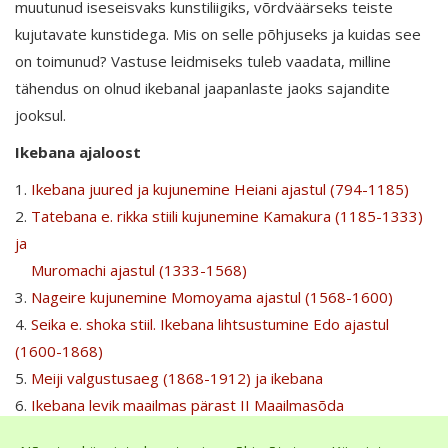
muutunud iseseisvaks kunstiliigiks, võrdväärseks teiste
kujutavate kunstidega. Mis on selle põhjuseks ja kuidas see
on toimunud? Vastuse leidmiseks tuleb vaadata, milline
tähendus on olnud ikebanal jaapanlaste jaoks sajandite
jooksul.
Ikebana ajaloost
1.
Ikebana juured ja kujunemine Heiani ajastul (794-1185)
2.
Tatebana e. rikka stiili kujunemine Kamakura (1185-1333)
ja
Muromachi ajastul (1333-1568)
3.
Nageire kujunemine Momoyama ajastul (1568-1600)
4.
Seika e. shoka stiil. Ikebana lihtsustumine Edo ajastul
(1600-1868)
5.
Meiji valgustusaeg (1868-1912) ja ikebana
6.
Ikebana levik maailmas pärast II Maailmasõda
Lingid mõnede õpilaste kodulehekülgedele